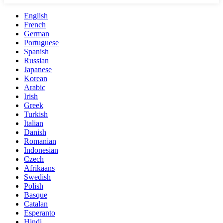
English
French
German
Portuguese
Spanish
Russian
Japanese
Korean
Arabic
Irish
Greek
Turkish
Italian
Danish
Romanian
Indonesian
Czech
Afrikaans
Swedish
Polish
Basque
Catalan
Esperanto
Hindi