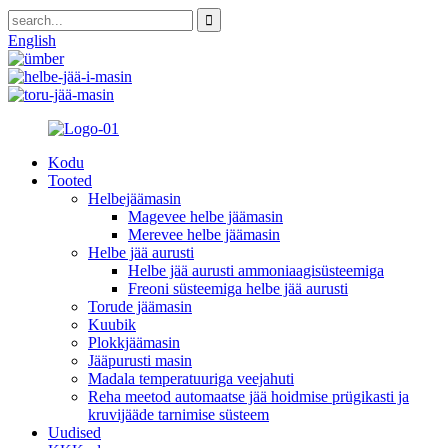
English
Kodu
Tooted
Helbejäämasin
Magevee helbe jäämasin
Merevee helbe jäämasin
Helbe jää aurusti
Helbe jää aurusti ammoniaagisüsteemiga
Freoni süsteemiga helbe jää aurusti
Torude jäämasin
Kuubik
Plokkjäämasin
Jääpurusti masin
Madala temperatuuriga veejahuti
Reha meetod automaatse jää hoidmise prügikasti ja
kruvijääde tarnimise süsteem
Uudised