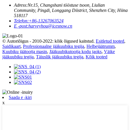
Adress:
Nr.15, Changshani tööstuse tsoon, Liulian
Community, Pingdi, Longgang Diistrict, Shenzhen City, Hiina
518117
Telefon:
+86-13267063524
E -post:
harveyhou@icesnow.cn
© Autoriõigus - 2010-2022: kõik õigused kaitstud.
Esitletud tooted
,
Saidikaart
,
Professionaalne jääkuubiku tegija
,
Helbejäätrumm
,
Kuubiku jäätootja masin
,
Jääkuubikutootja kodu jaoks
,
Väike
jääkuubiku tegija
,
Täiuslik jääkuubiku tegija
,
Kõik tooted
Saada e -kiri
x