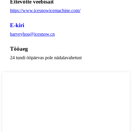
Ettevõtte veebisait
https://www.icesnowicemachine.com/
E-kiri
harveyhou@icesnow.cn
Tööaeg
24 tundi ööpäevas pole nädalavahetust