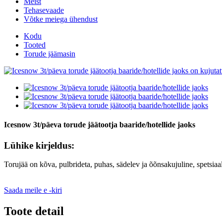
Meist
Tehasevaade
Võtke meiega ühendust
Kodu
Tooted
Torude jäämasin
Icesnow 3t/päeva torude jäätootja baaride/hotellide jaoks
Lühike kirjeldus:
Torujää on kõva, pulbrideta, puhas, sädelev ja õõnsakujuline, spetsia
Saada meile e -kiri
Toote detail