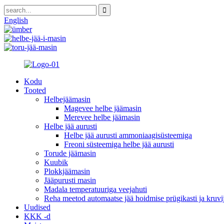
English
Kodu
Tooted
Helbejäämasin
Magevee helbe jäämasin
Merevee helbe jäämasin
Helbe jää aurusti
Helbe jää aurusti ammoniaagisüsteemiga
Freoni süsteemiga helbe jää aurusti
Torude jäämasin
Kuubik
Plokkjäämasin
Jääpurusti masin
Madala temperatuuriga veejahuti
Reha meetod automaatse jää hoidmise prügikasti ja kruvi
Uudised
KKK -d