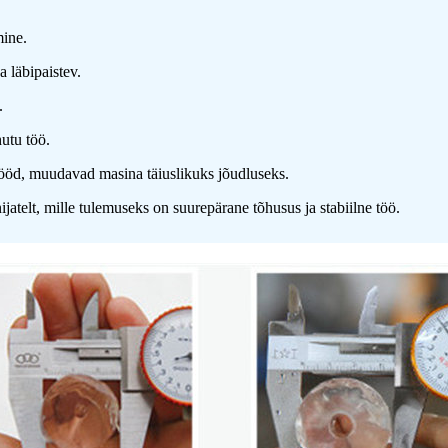
mine.
a läbipaistev.
.
hutu töö.
tööd, muudavad masina täiuslikuks jõudluseks.
atelt, mille tulemuseks on suurepärane tõhusus ja stabiilne töö.