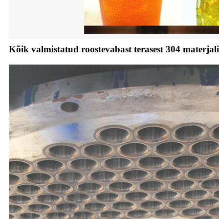
Kõik valmistatud roostevabast terasest 304 materjali