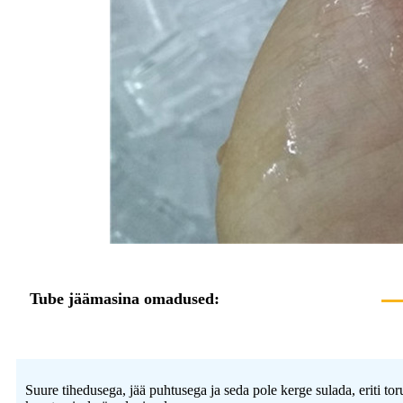
Tube jäämasina omadused:
Suure tihedusega, jää puhtusega ja seda pole kerge sulada, eriti to