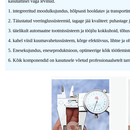
kasutamisel väga levinud.
1. integreeritud moodulkujundus, hõlpsasti hooldatav ja transporti
2. Täiustatud veeringlussüsteemid, tagage jää kvaliteet: puhastage j
3. täielikult automaatne tootmissüsteem ja tööjõu kokkuhoid, tõhus
4. kahel viisil kuumavahetussüsteem, kõrge efektiivsus, lihtne ja o
5. Enesekujundus, eneseproduktsioon, optimeerige kõik töötlemis
6. Kõik komponendid on kasutusele võetud professionaalsetelt tarnij