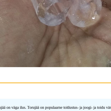
rujää on väga ilus. Torujää on populaarne toitlustus- ja joogi- ja toidu 